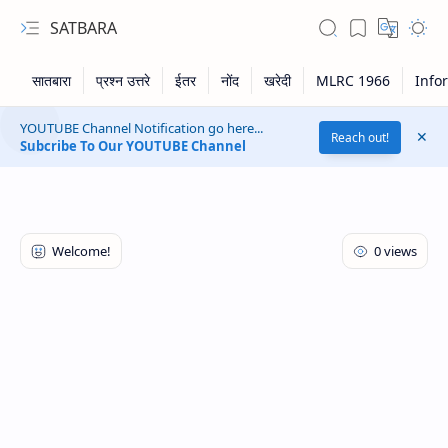
SATBARA
YOUTUBE Channel Notification go here...
Reach out!
Subcribe To Our YOUTUBE Channel
RTL Mode
Rich Results Test
PageSpeed Insights