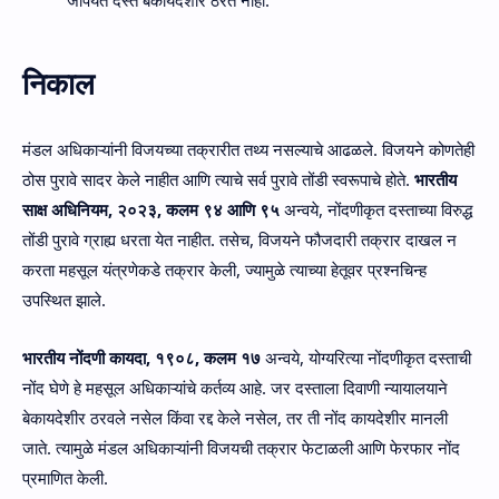
जोपर्यंत दस्त बेकायदेशीर ठरत नाही.
निकाल
मंडल अधिकाऱ्यांनी विजयच्या तक्रारीत तथ्य नसल्याचे आढळले. विजयने कोणतेही
ठोस पुरावे सादर केले नाहीत आणि त्याचे सर्व पुरावे तोंडी स्वरूपाचे होते.
भारतीय
साक्ष अधिनियम, २०२३, कलम ९४ आणि ९५
अन्वये, नोंदणीकृत दस्ताच्या विरुद्ध
तोंडी पुरावे ग्राह्य धरता येत नाहीत. तसेच, विजयने फौजदारी तक्रार दाखल न
करता महसूल यंत्रणेकडे तक्रार केली, ज्यामुळे त्याच्या हेतूवर प्रश्नचिन्ह
उपस्थित झाले.
भारतीय नोंदणी कायदा, १९०८, कलम १७
अन्वये, योग्यरित्या नोंदणीकृत दस्ताची
नोंद घेणे हे महसूल अधिकाऱ्यांचे कर्तव्य आहे. जर दस्ताला दिवाणी न्यायालयाने
बेकायदेशीर ठरवले नसेल किंवा रद्द केले नसेल, तर ती नोंद कायदेशीर मानली
जाते. त्यामुळे मंडल अधिकाऱ्यांनी विजयची तक्रार फेटाळली आणि फेरफार नोंद
प्रमाणित केली.