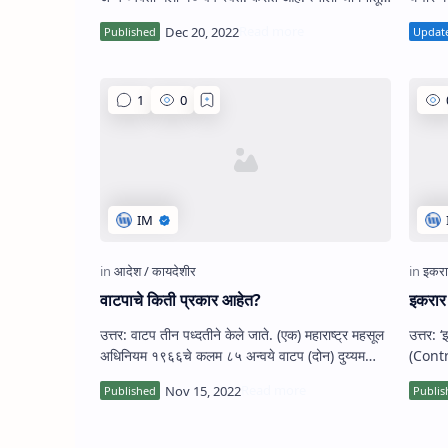
स्‍वत:चे नाव सात-बाराला कब्जेदार सदरी लावावे
काढून टाकण्यासाठी जमिन मालकाने मनाईच…
म्‍हणून अर्ज केला आहे. काय निर्णय घ्‍यावा?
वाटपाचे किती प्रकार आहेत?
इकरार 
उत्तर: वाटप तीन पध्‍दतीने केले जाते. (एक) महाराष्ट्र महसूल
उत्तर: 
अधिनियम १९६६चे कलम ८५ अन्वये वाटप (दोन) दुय्यम
(Contr
निबंधकासमोर नोंदणीकृत वाटप (तीन) दिवाणी…
(Enga