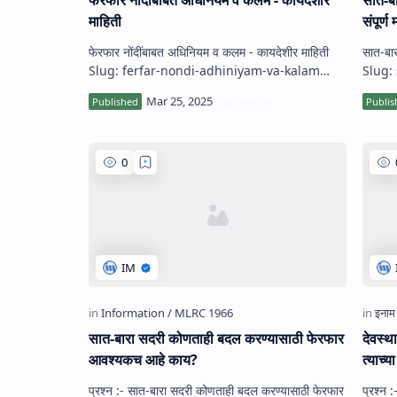
माहिती
संपूर्ण
फेरफार नोंदींबाबत अधिनियम व कलम - कायदेशीर माहिती
सात-बारा
Slug: ferfar-nondi-adhiniyam-va-kalam
Slug:
फेरफार नोंदी …
ghen
सात-बारा सदरी कोणताही बदल करण्‍यासाठी फेरफार
देवस्‍
आवश्‍यकच आहे काय?
त्‍याच्
प्रश्‍न :- सात-बारा सदरी कोणताही बदल करण्‍यासाठी फेरफार
प्रश्‍न