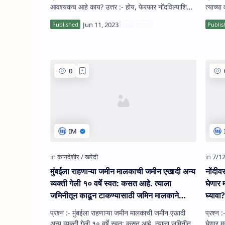
आवश्‍यकच आहे काय? उत्तर :- होय, फेरफार नोंदविल्‍याशिवाय
त्‍याच्‍या वा
आणि फेरफार प्रमाणित झाल्‍…
इनाम ज
मुंबईला राहणाऱ्या जमीन मालकाची जमीन एखादी अन्‍य
नोंदीवर
व्यक्ती गेली १० वर्षे स्वत: कसत आहे. त्याला
घेणार 
जमिनीतून काढून टाकण्यासाठी जमिन मालकाने
घ्‍यावा
मनाईचा दावा लावला होता. तो दिवाणी न्यायालयाने
प्रश्‍न :- मुंबईला राहणाऱ्या जमीन मालकाची जमीन एखादी
प्रश्‍न 
फेटाळला आहे. आता जमीन कसणार्‍या व्‍यक्‍तीने
अन्‍य व्यक्ती गेली १० वर्षे स्वत: कसत आहे. त्याला जमिनीतून
घेणार म