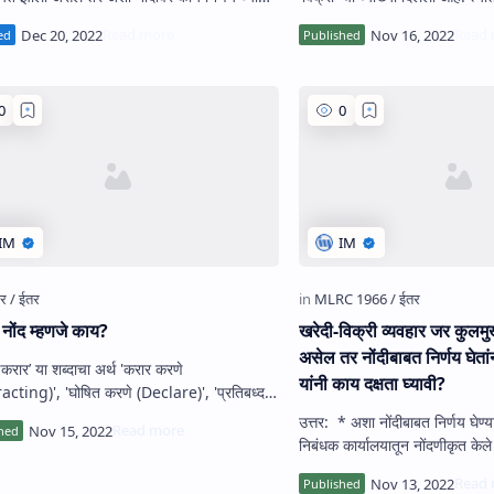
उत्तर :- खरेदी देणार…
विक्रेता हा फक्‍त स्‍वत:च्‍…
नोंद म्‍हणजे काय?
खरेदी-विक्री व्‍यवहार जर कुलमु
असेल तर नोंदीबाबत निर्णय घेता
‘इकरार’ या शब्दाचा अर्थ 'करार करणे
यांनी काय दक्षता घ्‍यावी?
acting)', 'घोषित करणे (Declare)', 'प्रतिबध्दता
gement)' असा होतो. एखाद…
उत्तर: * अशा नोंदीबाबत निर्णय घेण्
निबंधक कार्यालयातून नोंदणीकृत केल
खात्री करावी. * कुलमुखत्यारपत्रा