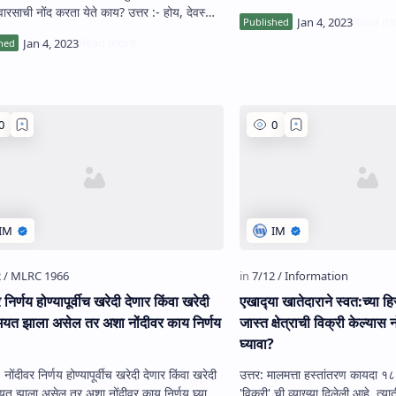
दाखल होऊ शकते परंतु जर देवस्‍थ…
रसाची नोंद करता येते काय? उत्तर :- होय, देवस्‍थान
मिनीला वारसांची न…
 निर्णय होण्‍यापूर्वीच खरेदी देणार किंवा खरेदी
एखाद्‍या खातेदाराने स्वत:च्या हिस्‍स्‍
मयत झाला असेल तर अशा नोंदीवर काय निर्णय
जास्त क्षेत्राची विक्री केल्‍यास
?
घ्‍यावा?
:- नोंदीवर निर्णय होण्‍यापूर्वीच खरेदी देणार किंवा खरेदी
उत्तर: मालमत्ता हस्तांतरण कायदा १८८२, कलम ५४ अन्वये
यत झाला असेल तर अशा नोंदीवर काय निर्णय घ्‍यावा?
'विक्री' ची व्‍याख्‍या दिलेली आहे. त्‍य