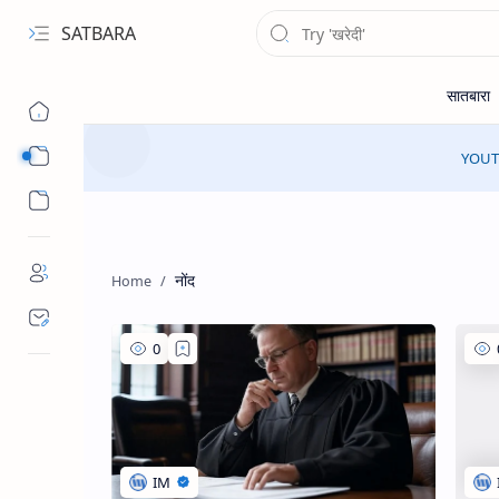
SATBARA
Sub Menu
YOUTU
Sub Menu
नोंद