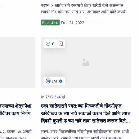
प्रश्‍न :- खातेदाराने रस्‍त्‍याचे क्षेत्र खरेदी केले असल्‍यास
त्‍याची नोंद कोणाच्‍या सात-बारा उतार्‍यावर आणि कोठे करावी?
उत्तर :- खातेदारा…
याच्‍या क्षेत्रापेक्षा
एका खातेदाराने स्‍वत:च्‍या मिळकतीचे नोंदणीकृत
 नोंदीवर काय निर्णय
खरेदीखत क च्‍या नावे सकाळी करुन दिले आणि त्‍याच
दिवशी दुपारी ड च्‍या नावे ताबा साठेखत करून दिले.
या नोंदीबाबत काय कार्यवाही करावी?
उत्तर: सदर मिळकतीच्‍या नोंदणीकृत खरेदीखताचा दस्त आधी
ातील खुलास्‍यानुसार
झालेला आहे. त्‍यामुळे ज्‍या क्षणाला खरेदी दस्त झाला त्‍या