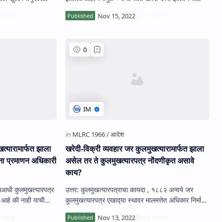
क्षणापासून, त्‍या खातेदाराचा सदर मिळ…
खत्यारामार्फत झाला
खरेदी-विक्री व्‍यवहार जर कुलमुखत्यारामार्फत झाला
ंना प्रमाणन अधिकारी
असेल तर ते कुलमुखत्यारपत्र नोंदणीकृत असावे
काय?
‍याआधी कुलमुखत्यारपत्र
उत्तर: कुलमुखत्यारपत्राचा कायदा , १८८२ अन्‍वये जर
े आहे की नाही याची
कुलमुखत्यारपत्र एखाद्‍या स्‍थावर मालमत्तेत अधिकार निर्माण
त मिळ…
करणारे नसेल तर ते नोंदणीकृत असणे आवश्‍य…