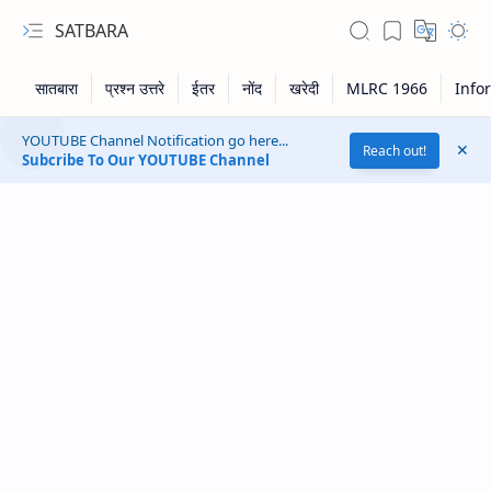
SATBARA
YOUTUBE Channel Notification go here...
Reach out!
Subcribe To Our YOUTUBE Channel
RTL Mode
Rich Results Test
PageSpeed Insights