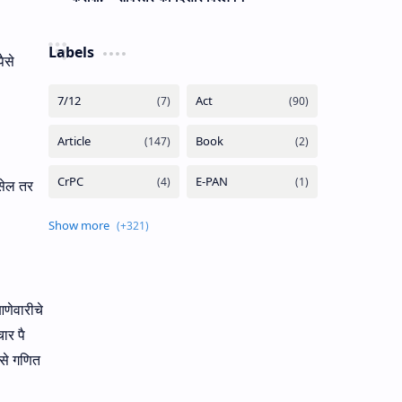
Labels
ैसे
असेल तर
आणेवारीचे
ार पै
असे गणित