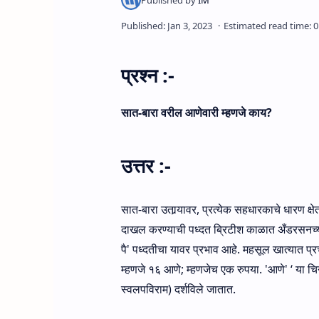
प्रश्‍न :-
सात-बारा वरील आणेवारी म्‍हणजे काय?
उत्तर :-
सात-बारा उतार्‍यावर, प्रत्‍येक सहधारकाचे धारण क्षे
दाखल करण्‍याची पध्दत ब्रिटीश काळात अँडरसनच्या 
पै' पध्दतीचा यावर प्रभाव आहे. महसूल खात्यात प्
म्हणजे १६ आणे; म्हणजेच एक रुपया. 'आणे' ‘ या चिन
स्‍वलपविराम) दर्शविले जातात.