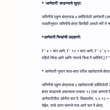
* 'आणेवारी' काढण्‍याचे सुत्र:
जमिनीचे एकुण क्षेत्रफळ x दर्शविलेली आणेवारी (आण्‍य
पध्दतीनुसार जमिनीचे क्षेत्र कितीही असले तरी ते
१
*आणेवारी चिन्‍हांची उदाहरणे:
F ‘ ४ = चार आणे; F ‘ १२ = बारा आणे; F ‘ २ ‘ ६ = दो
पहिले चिन्‍ह आणे आणि नंतरचे चिन्‍ह पै दर्शविते.] F ‘
* आणेवारी नुसार सात-बारा वरील खातेदाराचे क्षेत्र
जमिनीचे एकुण क्षेत्रफळ x खातेदाराची दर्शविलेली आ
क्षेत्र काढायचे असल्‍यास पाचला १२ (एक आणाचे पै रु
आणेवारीतील उर्वरीत चार पै. मिळवावेत. ५ x १२ =
येईल. याचे उत्तर म्‍हणजे पाच आणे चार पै क्षेत्र.