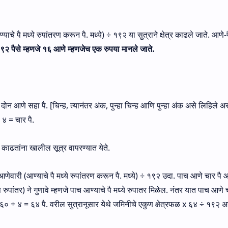
ाचे पै मध्‍ये रुपांतरण करून पै. मध्ये) ÷ १९२ या सुत्राने क्षेत्र काढले जाते. आणे-प
९२ पैसे म्हणजे १६ आणे म्हणजेच एक रुपया मानले जाते.
न आणे सहा पै. [चिन्‍ह, त्‍यानंतर अंक, पुन्‍हा चिन्‍ह आणि पुन्‍हा अंक असे लिहिले 
‘ ४ = चार पै.
 काढतांना खालील सूत्र वापरण्‍यात येते.
णेवारी (आण्‍याचे पै मध्‍ये रुपांतरण करून पै. मध्ये) ÷ १९२ उदा. पाच आणे चार पै 
पांतर) ने गुणावे म्‍हणजे पाच आण्‍याचे पै मध्‍ये रुपातर मिळेल. नंतर यात पाच आणे च
 ६० + ४ = ६४ पै. वरील सुत्रानूसार येथे जमिनीचे एकुण क्षेत्रफळ x ६४ ÷ १९२ 