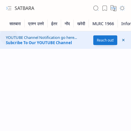
SATBARA
YOUTUBE Channel Notification go here...
Reach out!
Subcribe To Our YOUTUBE Channel
RTL Mode
Rich Results Test
PageSpeed Insights