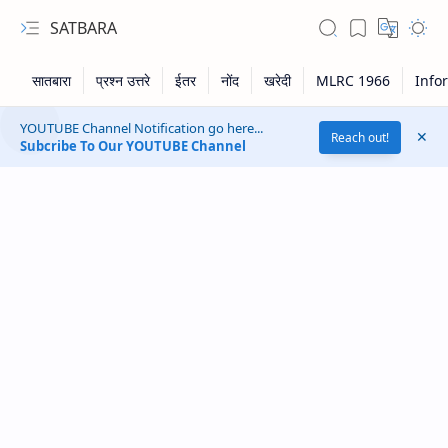
SATBARA
YOUTUBE Channel Notification go here...
Reach out!
Subcribe To Our YOUTUBE Channel
RTL Mode
Rich Results Test
PageSpeed Insights