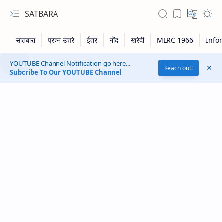
SATBARA
YOUTUBE Channel Notification go here...
Reach out!
Subcribe To Our YOUTUBE Channel
RTL Mode
Rich Results Test
PageSpeed Insights