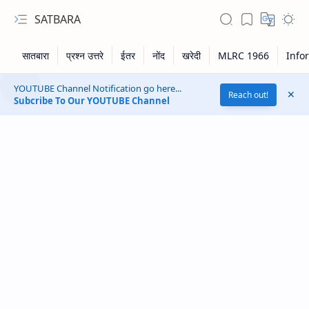
SATBARA
YOUTUBE Channel Notification go here...
Reach out!
Subcribe To Our YOUTUBE Channel
RTL Mode
Rich Results Test
PageSpeed Insights