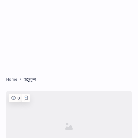
वटहुकूम