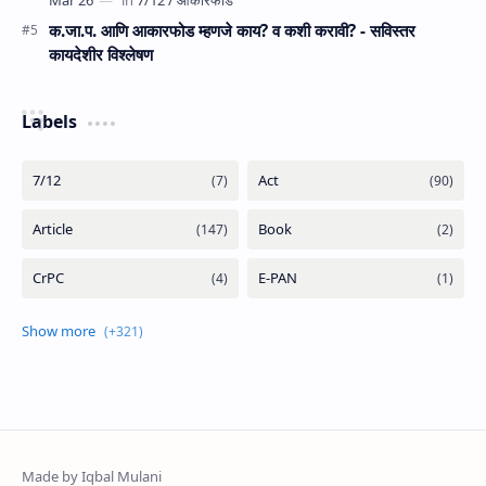
क.जा.प. आणि आकारफोड म्‍हणजे काय? व कशी करावी? - सविस्तर
कायदेशीर विश्लेषण
Labels