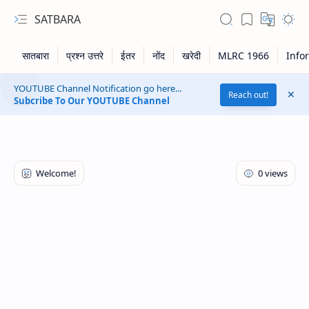
SATBARA
YOUTUBE Channel Notification go here...
Reach out!
Subcribe To Our YOUTUBE Channel
RTL Mode
Rich Results Test
PageSpeed Insights