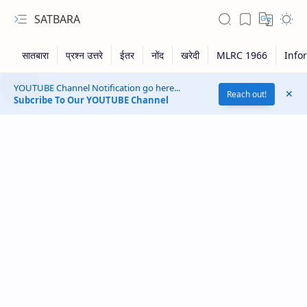
SATBARA
YOUTUBE Channel Notification go here...
Reach out!
Subcribe To Our YOUTUBE Channel
RTL Mode
Rich Results Test
PageSpeed Insights