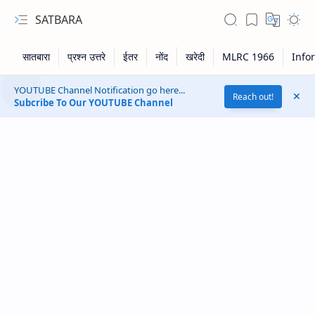
SATBARA
YOUTUBE Channel Notification go here...
Reach out!
Subcribe To Our YOUTUBE Channel
RTL Mode
Rich Results Test
PageSpeed Insights