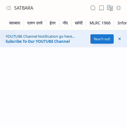
SATBARA
YOUTUBE Channel Notification go here...
Reach out!
Subcribe To Our YOUTUBE Channel
RTL Mode
Rich Results Test
PageSpeed Insights