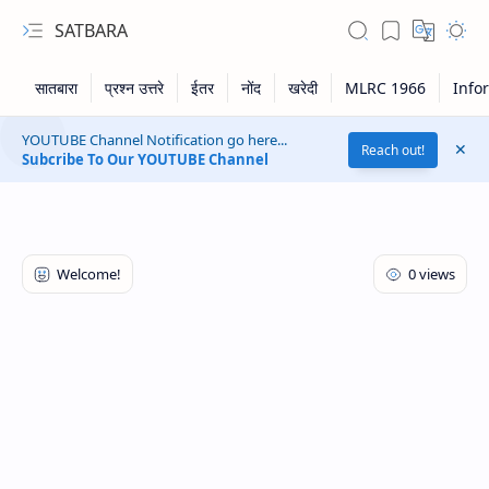
SATBARA
YOUTUBE Channel Notification go here...
Reach out!
Subcribe To Our YOUTUBE Channel
RTL Mode
Rich Results Test
PageSpeed Insights