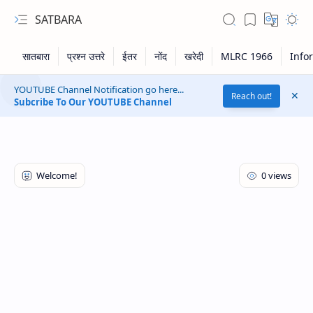
SATBARA
YOUTUBE Channel Notification go here...
Reach out!
Subcribe To Our YOUTUBE Channel
RTL Mode
Rich Results Test
PageSpeed Insights