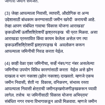
जाणारी जमीन समजते.
(3)
जेव्हा आपल्याला निवासी
,
व्यापारी
,
औद्योगिक वा अन्य
उद्देशासाठी बांधकाम करण्यासाठी जमीन खरेदी
करायची आहे.
तेव्हा आपण संबंधित गावाचा ‘विकास योजना आराखडा’
ङ्कऊीरषीं ऊर्शींशश्रेिाशपीं झश्ररपङ्ख
ची प्रत मिळवा. असा
आराखडा प्रस्तावित किंवा कायम केलेला असेल पण त्या
ङ्कऊर्शींशश्रेिाशपीं झश्ररपङ्ख चे
अवलोकन करून
आपल्याला जमिनीची निवड करता येईल.
(4)
काही वेळा एका जमिनीचा
,
सर्व्हे नंबर/गट नंबर असलेल्या
जमिनीचा उपयोग विविध कारणांसाठी करता
येईल असे झोन
दाखला व भाग नकाशा (झोन नकाशा) दाखवतो. म्हणजे एकच
जमीन निवासी
,
शेती ना
विकास
,
वनिकरण
,
संभाव्य रस्ता
आपल्याला निवासी क्षेत्राची जमीनङ्खमोजणीङ्खकरून घ्यावी
लागेल. तसेच
या जमिनीसाठी ‘विकास योजना अभिप्राय’
संबंधित नगर रचना विभागाकडून आधी मिळवावा. म्हणजे जमीन