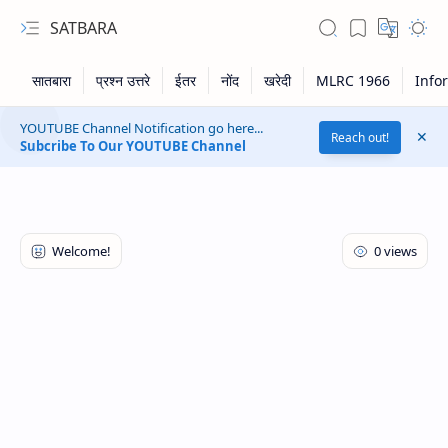
SATBARA
YOUTUBE Channel Notification go here...
Reach out!
Subcribe To Our YOUTUBE Channel
RTL Mode
Rich Results Test
PageSpeed Insights