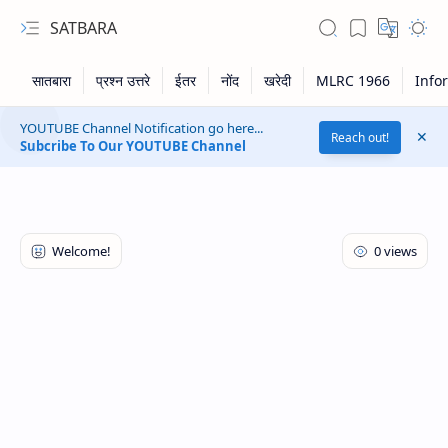
SATBARA
YOUTUBE Channel Notification go here...
Reach out!
Subcribe To Our YOUTUBE Channel
RTL Mode
Rich Results Test
PageSpeed Insights