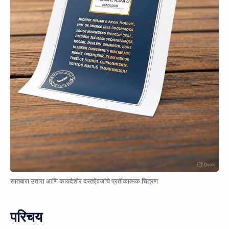
सातबारा उतारा आणि कायदेशीर दस्तऐवजांचे प्रतीकात्मक चित्रण
परिचय