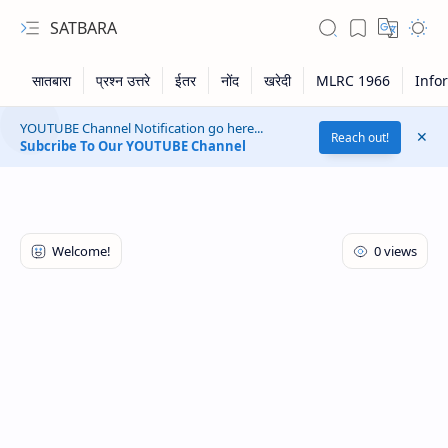
SATBARA
YOUTUBE Channel Notification go here...
Reach out!
Subcribe To Our YOUTUBE Channel
RTL Mode
Rich Results Test
PageSpeed Insights