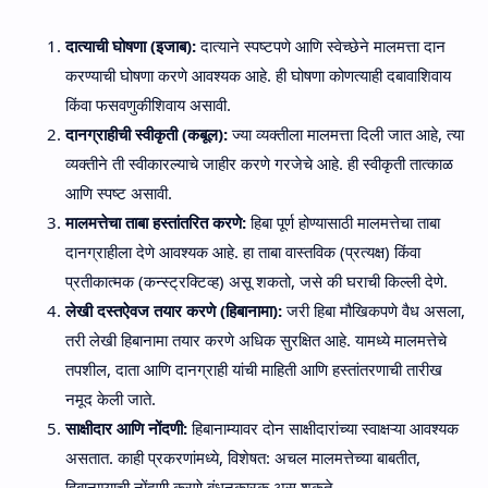
दात्याची घोषणा (इजाब):
दात्याने स्पष्टपणे आणि स्वेच्छेने मालमत्ता दान
करण्याची घोषणा करणे आवश्यक आहे. ही घोषणा कोणत्याही दबावाशिवाय
किंवा फसवणुकीशिवाय असावी.
दानग्राहीची स्वीकृती (कबूल):
ज्या व्यक्तीला मालमत्ता दिली जात आहे, त्या
व्यक्तीने ती स्वीकारल्याचे जाहीर करणे गरजेचे आहे. ही स्वीकृती तात्काळ
आणि स्पष्ट असावी.
मालमत्तेचा ताबा हस्तांतरित करणे:
हिबा पूर्ण होण्यासाठी मालमत्तेचा ताबा
दानग्राहीला देणे आवश्यक आहे. हा ताबा वास्तविक (प्रत्यक्ष) किंवा
प्रतीकात्मक (कन्स्ट्रक्टिव्ह) असू शकतो, जसे की घराची किल्ली देणे.
लेखी दस्तऐवज तयार करणे (हिबानामा):
जरी हिबा मौखिकपणे वैध असला,
तरी लेखी हिबानामा तयार करणे अधिक सुरक्षित आहे. यामध्ये मालमत्तेचे
तपशील, दाता आणि दानग्राही यांची माहिती आणि हस्तांतरणाची तारीख
नमूद केली जाते.
साक्षीदार आणि नोंदणी:
हिबानाम्यावर दोन साक्षीदारांच्या स्वाक्षऱ्या आवश्यक
असतात. काही प्रकरणांमध्ये, विशेषत: अचल मालमत्तेच्या बाबतीत,
हिबानाम्याची नोंदणी करणे बंधनकारक असू शकते.