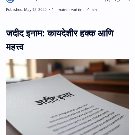
जदीद इनाम: कायदेशीर हक्क आणि
महत्त्व