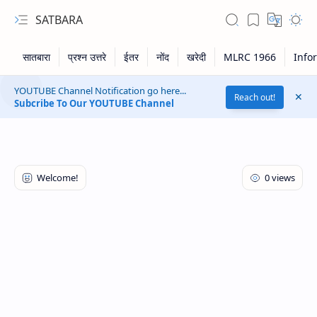
SATBARA
YOUTUBE Channel Notification go here...
Reach out!
Subcribe To Our YOUTUBE Channel
RTL Mode
Rich Results Test
PageSpeed Insights